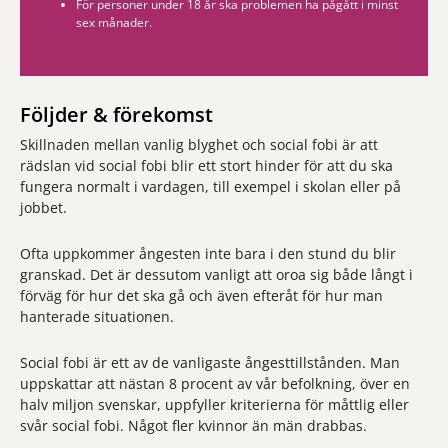
För personer under 18 år ska problemen ha pågått i minst
sex månader.
Följder & förekomst
Skillnaden mellan vanlig blyghet och social fobi är att
rädslan vid social fobi blir ett stort hinder för att du ska
fungera normalt i vardagen, till exempel i skolan eller på
jobbet.
Ofta uppkommer ångesten inte bara i den stund du blir
granskad. Det är dessutom vanligt att oroa sig både långt i
förväg för hur det ska gå och även efteråt för hur man
hanterade situationen.
Social fobi är ett av de vanligaste ångesttillstånden. Man
uppskattar att nästan 8 procent av vår befolkning, över en
halv miljon svenskar, uppfyller kriterierna för måttlig eller
svår social fobi. Något fler kvinnor än män drabbas.