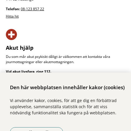
Telefon:
08-123 857 22
Hitta hit
Akut hjälp
Du som mår akut psykiskt dåligt är välkommen att kontakta våra
jourmottagningar eller akut­mottagningen.
Vid akut livsfara, ring 112.
Akut hjälp
Den här webbplatsen innehåller kakor (cookies)
Vi använder kakor, cookies, för att ge dig en förbättrad
upplevelse, sammanställa statistik och för att viss
nödvändig funktionalitet ska fungera på webbplatsen.
Vi ingår i Stockholms läns sjukvårdsområde som erbjuder hälso- och
sjukvård i Region Stockholms regi.