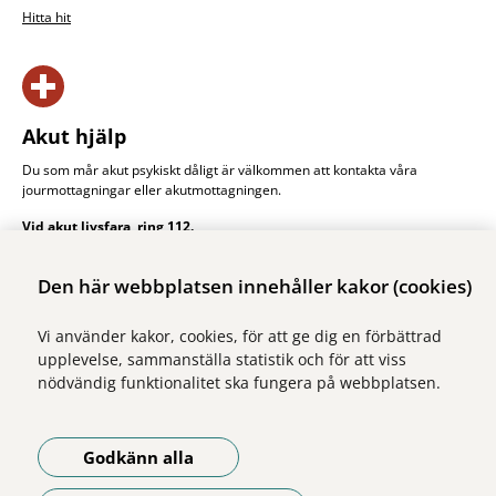
Hitta hit
Akut hjälp
Du som mår akut psykiskt dåligt är välkommen att kontakta våra
jourmottagningar eller akut­mottagningen.
Vid akut livsfara, ring 112.
Akut hjälp
Den här webbplatsen innehåller kakor (cookies)
Vi använder kakor, cookies, för att ge dig en förbättrad
upplevelse, sammanställa statistik och för att viss
nödvändig funktionalitet ska fungera på webbplatsen.
Vi ingår i Stockholms läns sjukvårdsområde som erbjuder hälso- och
sjukvård i Region Stockholms regi.
Godkänn alla
Samtliga bilder på webbplatsen är tagna av fotograf Yanan Li om inget
annat namn anges.