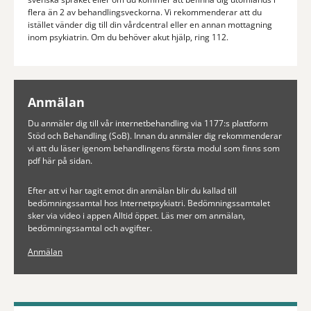
flera än 2 av behandlingsveckorna. Vi rekommenderar att du
istället vänder dig till din vårdcentral eller en annan mottagning
inom psykiatrin. Om du behöver akut hjälp, ring 112.
Anmälan
Du anmäler dig till vår internetbehandling via 1177:s plattform
Stöd och Behandling (SoB). Innan du anmäler dig rekommenderar
vi att du läser igenom behandlingens första modul som finns som
pdf här på sidan.
Efter att vi har tagit emot din anmälan blir du kallad till
bedömningssamtal hos Internetpsykiatri. Bedömningssamtalet
sker via video i appen Alltid öppet. Läs mer om anmälan,
bedömningssamtal och avgifter.
Anmälan