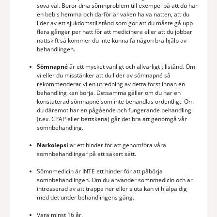
sova väl. Beror dina sömnproblem till exempel på att du har
en bebis hemma och därför är vaken halva natten, att du
lider av ett sjukdomstillstånd som gör att du måste gå upp
flera gånger per natt för att medicinera eller att du jobbar
nattskift så kommer du inte kunna få någon bra hjälp av
behandlingen.
Sömnapné
är ett mycket vanligt och allvarligt tillstånd. Om
vi eller du misstänker att du lider av sömnapné så
rekommenderar vi en utredning av detta först innan en
behandling kan börja. Detsamma gäller om du har en
konstaterad sömnapné som inte behandlas ordentligt. Om
du däremot har en pågående och fungerande behandling
(t.ex. CPAP eller bettskena) går det bra att genomgå vår
sömnbehandling.
Narkolepsi
är ett hinder för att genomföra våra
sömnbehandlingar på ett säkert sätt.
Sömnmedicin är INTE ett hinder för att påbörja
sömnbehandlingen. Om du använder sömnmedicin och är
intresserad av att trappa ner eller sluta kan vi hjälpa dig
med det under behandlingens gång.
Vara minst 16 år.