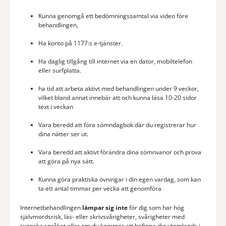
Kunna genomgå ett bedömningssamtal via video före
behandlingen,
Ha konto på 1177:s e-tjänster.
Ha daglig tillgång till internet via en dator, mobiltelefon
eller surfplatta.
ha tid att arbeta aktivt med behandlingen under 9 veckor,
vilket bland annat innebär att och kunna läsa 10-20 sidor
text i veckan
Vara beredd att föra sömndagbok där du registrerar hur
dina nätter ser ut.
Vara beredd att aktivt förändra dina sömnvanor och prova
att göra på nya sätt.
Kunna göra praktiska övningar i din egen vardag, som kan
ta ett antal timmar per vecka att genomföra
Internetbehandlingen
lämpar sig inte
för dig som har hög
självmordsrisk, läs- eller skrivsvårigheter, svårigheter med
svenska språket eller om du kommer att befinna dig utomlands i