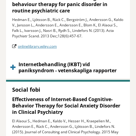
behaviour therapy for panic disorder in
routine psychiatric care
Hedman E., Ljótsson B., Rück C., Bergström J., Andersson G., Kaldo
V., Jansson L., Andersson E., Andersson E., Blom K., El Alaoui S.,
Falk L., Ivarsson J., Nasri B., Rydh S., Lindefors N. (2013). Acta
Psychiatr Scand. 2013 Dec;128(6):457-67.
onlinelibrary.wiley.com
Internetbehandling (IKBT) vid
paniksyndrom - vetenskapliga rapporter
Social fobi
Effectiveness of Internet-Based Cognitive-
Behavior Therapy for Social Anxiety Disorder
in Clinical Psychiatry
El Alaoui S., Hedman E., Kaldo V., Hesser H., Kraepelien M.,
Andersson E., Rück C., Andersson G., Ljótsson B., Lindefors N.
(2015). Journal of Consulting and Clinical Psychology. 2015 May