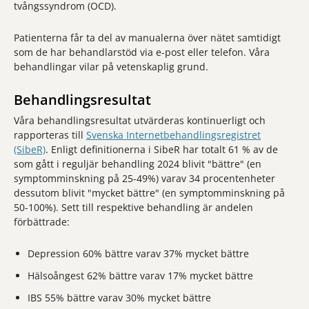
tvångssyndrom (OCD).
Patienterna får ta del av manualerna över nätet samtidigt
som de har behandlarstöd via e-post eller telefon. Våra
behandlingar vilar på vetenskaplig grund.
Behandlingsresultat
Våra behandlingsresultat utvärderas kontinuerligt och
rapporteras till
Svenska Internetbehandlingsregistret
(SibeR)
. Enligt definitionerna i SibeR har totalt 61 % av de
som gått i reguljär behandling 2024 blivit "bättre" (en
symptomminskning på 25-49%) varav 34 procentenheter
dessutom blivit "mycket bättre" (en symptomminskning på
50-100%). Sett till respektive behandling är andelen
förbättrade:
Depression 60% bättre varav 37% mycket bättre
Hälsoångest 62% bättre varav 17% mycket bättre
IBS 55% bättre varav 30% mycket bättre