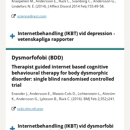
Kraepelien M., Andersson E., Rück C., Svanborg C., Andersson G.,
Lindefors N. E. (2014). J Affect Disord 2014 Feb;155:49-58.
sciencedirect.com
Internetbehandling (IKBT) vid depression -
vetenskapliga rapporter
Dysmorfofobi (BDD)
Therapist guided internet based cognitive
behavioural therapy for body dysmorphic
disorder: single blind randomised controlled
trial
Enander J., Andersson E., Mataix-Cols D., Lichtenstein L., Alström
K., Andersson G., Ljótsson B., Rück C. (2016). BMJ Feb 2;352;i241.
ncbi.nlm.nih.gov
Internetbehandling (IKBT) vid dysmorfobi