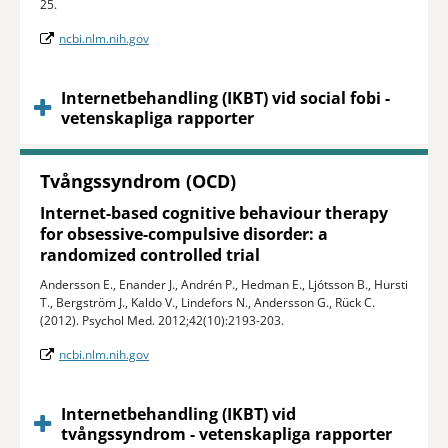
25.
ncbi.nlm.nih.gov
Internetbehandling (IKBT) vid social fobi -
vetenskapliga rapporter
Tvångssyndrom (OCD)
Internet-based cognitive behaviour therapy
for obsessive-compulsive disorder: a
randomized controlled trial
Andersson E., Enander J., Andrén P., Hedman E., Ljótsson B., Hursti
T., Bergström J., Kaldo V., Lindefors N., Andersson G., Rück C.
(2012). Psychol Med. 2012;42(10):2193-203.
ncbi.nlm.nih.gov
Internetbehandling (IKBT) vid
tvångssyndrom - vetenskapliga rapporter