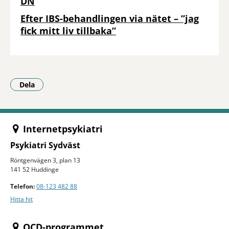
DN
Efter IBS-behandlingen via nätet – ”jag
fick mitt liv tillbaka”
Dela
- Klicka för att öppna delningsalternativ.
Internetpsykiatri
Psykiatri Sydväst
Röntgenvägen 3, plan 13
141 52 Huddinge
Telefon:
08-123 482 88
Hitta hit
OCD-programmet