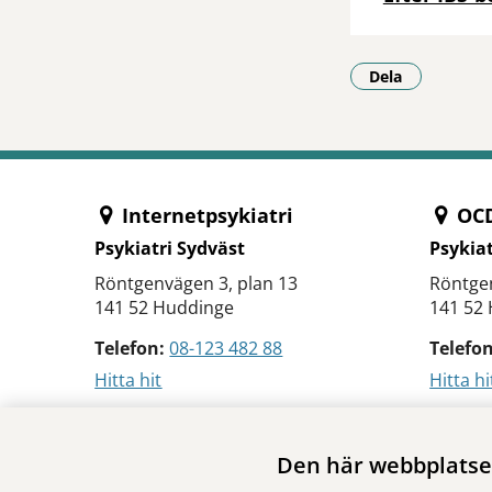
Dela
- Klicka för a
Internetpsykiatri
OCD
Psykiatri Sydväst
Psykiat
Röntgenvägen 3, plan 13
Röntgen
141 52 Huddinge
141 52
Telefon:
08-123 482 88
Telefon
Hitta hit
Hitta hi
Den här webbplatsen