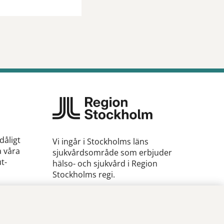
dåligt
Vi ingår i Stockholms läns
a våra
sjukvårdsområde som erbjuder
t­
hälso- och sjukvård i Region
Stockholms regi.
2.
Samtliga bilder på webbplatsen
är tagna av fotograf Yanan Li om
inget annat namn anges.