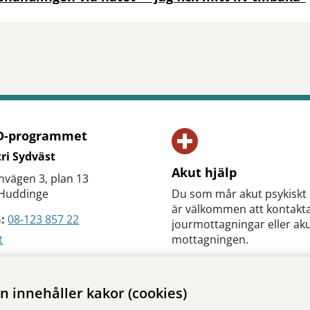
tt öppna delningsalternativ.
-programmet
ri Sydväst
Akut hjälp
vägen 3, plan 13
 Huddinge
Du som mår akut psykiskt 
är välkommen att kontakt
:
08-123 857 22
jourmottagningar eller aku
t
mottagningen.
Vid akut livsfara, ring 11
Akut hjälp
 innehåller kakor (cookies)