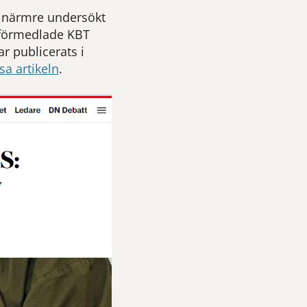
m närmre undersökt
etförmedlade KBT
ar publicerats i
äsa artikeln
.