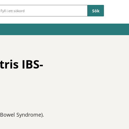
Sökfält
ris IBS-
le Bowel Syndrome).