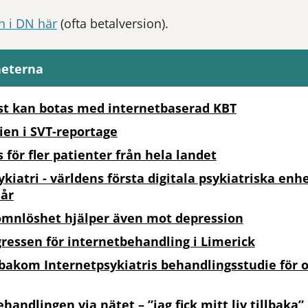
ln i DN här
(ofta betalversion).
heterna
t kan botas med internetbaserad KBT
en i SVT-reportage
s för fler patienter från hela landet
kiatri - världens första digitala psykiatriska enh
 år
mnlöshet hjälper även mot depression
ressen för internetbehandling i Limerick
bakom Internetpsykiatris behandlingsstudie för or
ehandlingen via nätet – ”jag fick mitt liv tillbaka”