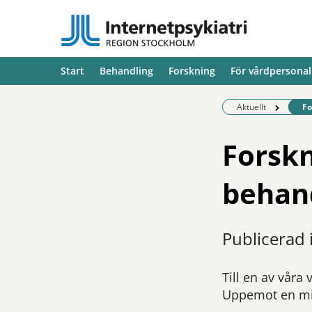
Start
Behandling
Forskning
För vårdpersonal
Be
Aktuellt
Fo
Forskn
behand
Publicerad
Till en av våra
Uppemot en mil