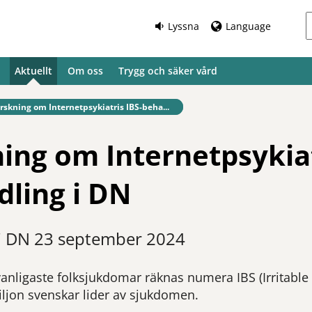
Lyssna
Language
Aktuellt
Om oss
Trygg och säker vård
fintlig sida:
rskning om Internetpsykiatris IBS-beha...
ing om Internetpsykiat
ling i DN
 i DN 23 september 2024
 vanligaste folksjukdomar räknas numera IBS (Irritab
jon svenskar lider av sjukdomen.