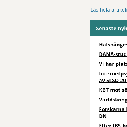
Läs hela artike
Senaste ny
Hälsoånges
DANA-studi
Vi har plat
Internetpsy
av SLSO 20
KBT mot sö
Världskong
Forskarna 
DN
Efter IBS-b